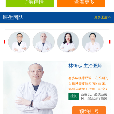
了解详情
查看更多
医生团队
更多医生>>
林铄泓 主治医师
疗
有多年临床经验，在长期的
诊
白癜风等皮肤疾病的临床、
先
科研及教学工作中，积淀了
白癜风、晕痣白癜
扎实的理论基础与大量丰富
擅长
风、综合治疗白癜
的实践经验
风
预约挂号