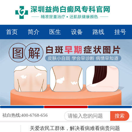
首页
简介
医生
设备
路线
挂号
1
2
3
祛白热线:400-6768-656
搜索
关爱农民工群体，解决看病难看病贵问题